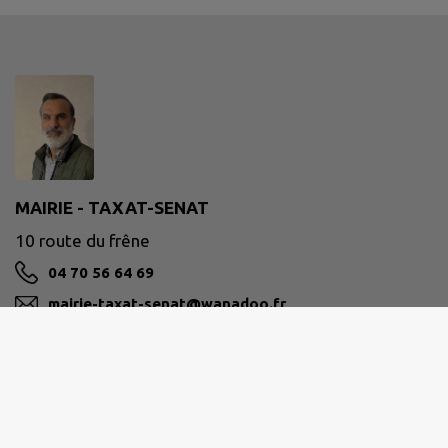
MAIRIE - TAXAT-SENAT
10 route du frêne
04 70 56 64 69
mairie-taxat-senat@wanadoo.fr
M'Y RENDRE
www.taxat-senat.fr