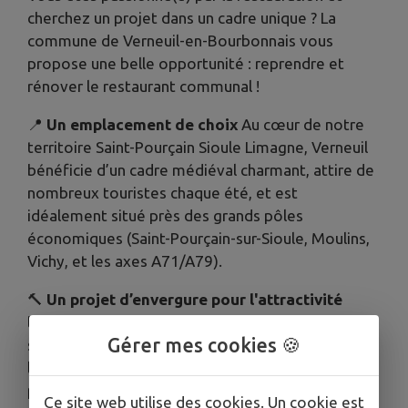
cherchez un projet dans un cadre unique ? La
commune de Verneuil-en-Bourbonnais vous
propose une belle opportunité : reprendre et
rénover le restaurant communal !
📍
Un emplacement de choix
Au cœur de notre
territoire Saint-Pourçain Sioule Limagne, Verneuil
bénéficie d’un cadre médiéval charmant, attire de
nombreux touristes chaque été, et est
idéalement situé près des grands pôles
économiques (Saint-Pourçain-sur-Sioule, Moulins,
Vichy, et les axes A71/A79).
🔨
Un projet d’envergure pour l'attractivité
locale
L'objectif ? Renforcer l’offre de services,
Gérer mes cookies 🍪
soutenir le tourisme et offrir un lieu convivial pour
les habitants et visiteurs. Le projet est soutenu
par la mairie et notre communauté de communes.
Ce site web utilise des cookies. Un cookie est