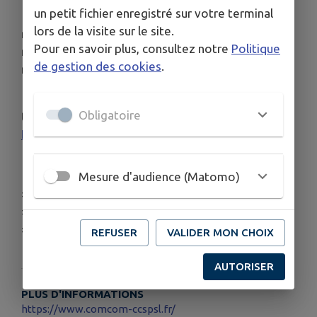
un petit fichier enregistré sur votre terminal
📄
Intéressé(e) ?
Le restaurant sera entièrement
lors de la visite sur le site.
rénové et réaménagé pour un usage moderne. La
Pour en savoir plus, consultez notre
Politique
municipalité souhaite impliquer le futur
de gestion des cookies
.
restaurateur dans cette réflexion !
📅
Visite sur rendez-vous possible.
📌 Retrouvez
Obligatoire
toutes les infos et le dossier de candidature ici ➡
Lien vers le dossier
🔁
Partagez cette belle opportunité !
Mesure d'audience (Matomo)
#OpportunitéRestauration
#VerneuilEnBourbonnais #DynamismeLocal
#SaintPourçainSiouleLimagne
REFUSER
VALIDER MON CHOIX
AUTORISER
PLUS D'INFORMATIONS
https://www.comcom-ccspsl.fr/