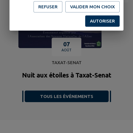
REFUSER
VALIDER MON CHOIX
AUTORISER
07
AOÛT
TAXAT-SENAT
Nuit aux étoiles à Taxat-Senat
TOUS LES ÉVÉNEMENTS