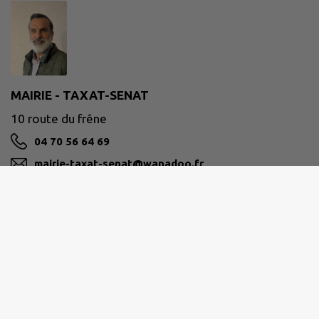
MAIRIE - TAXAT-SENAT
10 route du frêne
04 70 56 64 69
mairie-taxat-senat@wanadoo.fr
M'Y RENDRE
www.taxat-senat.fr