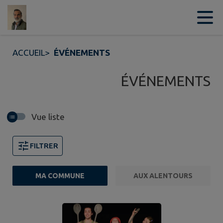
Contenu
Menu
Recherche
Pied de page
ACCUEIL
>
ÉVÉNEMENTS
ÉVÉNEMENTS
Vue liste
FILTRER
MA COMMUNE
AUX ALENTOURS
2 événements trouvés.