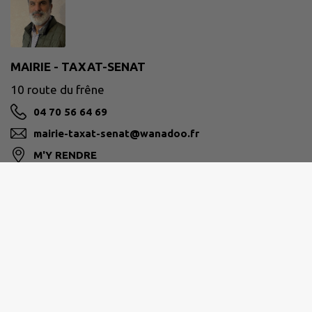
MAIRIE - TAXAT-SENAT
10 route du frêne
04 70 56 64 69
mairie-taxat-senat@wanadoo.fr
M'Y RENDRE
www.taxat-senat.fr