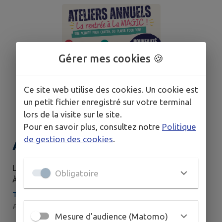
Gérer mes cookies 🍪
Ce site web utilise des cookies. Un cookie est
un petit fichier enregistré sur votre terminal
lors de la visite sur le site.
Pour en savoir plus, consultez notre
Politique
de gestion des cookies
.
Ateliers annuels
LUNDI 7 SEPTEMBRE - MARDI 1 DÉCEMBRE
Obligatoire
À 08H00
Taxat-Senat
Par : Centre Social Rural "La M.A.G.I.C." | Catégorie : Atelier
Mesure d'audience (Matomo)