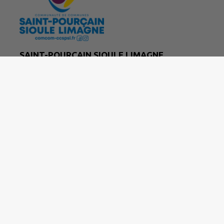
SAINT-POURÇAIN SIOULE LIMAGNE
29 rue Marcelin Berthelot 03500 Saint-Pourçain
sur Sioule
04 70 47 67 20
accueil@ccspsl.fr
M'Y RENDRE
comcom-ccspsl.fr/
|
Politique de confidentialité
|
Accessibilité : partielleme