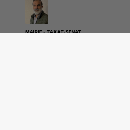
MAIRIE - TAXAT-SENAT
10 route du frêne
04 70 56 64 69
mairie-taxat-senat@wanadoo.fr
M'Y RENDRE
www.taxat-senat.fr
Site réalisé par
IntraMuros SAS
|
Mentions légales
|
CGU
|
Plan du site
|
Flux RSS
| Copyright 2026