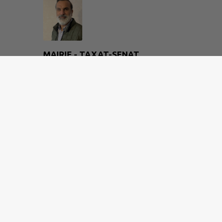
MAIRIE - TAXAT-SENAT
10 route du frêne
04 70 56 64 69
mairie-taxat-senat@wanadoo.fr
M'Y RENDRE
www.taxat-senat.fr
Site réalisé par
IntraMuros SAS
|
Mentions légales
|
CGU
|
Plan du site
|
Flux RSS
| Copyright 2026