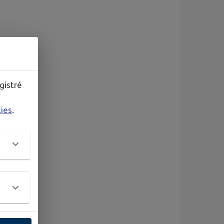
gistré
kies
.