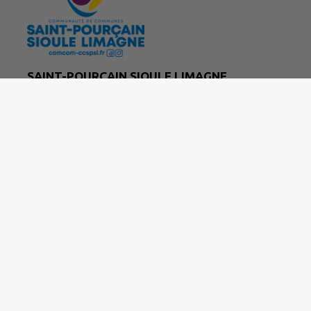
SAINT-POURÇAIN SIOULE LIMAGNE
29 rue Marcelin Berthelot 03500 Saint-Pourçain
sur Sioule
04 70 47 67 20
accueil@ccspsl.fr
M'Y RENDRE
comcom-ccspsl.fr/
|
Politique de confidentialité
|
Accessibilité : partielleme