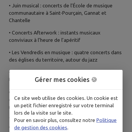
• Juin musical : concerts de l’École de musique
communautaire à Saint-Pourçain, Gannat et
Chantelle
• Concerts Afterwork : instants musicaux
conviviaux à l’heure de l’apéritif
• Les Vendredis en musique : quatre concerts dans
des églises du territoire, autour du jazz
• Ciné plein air : projections en extérieur dès la
Gérer mes cookies 🍪
tombée de la nuit
Où ? Dans plusieurs communes de la Communauté
Ce site web utilise des cookies. Un cookie est
de communes, en partenariat avec les équipes
un petit fichier enregistré sur votre terminal
municipales et les acteurs culturels locaux.
lors de la visite sur le site.
Toute la programmation est à retrouver dans le
Pour en savoir plus, consultez notre
Politique
dépliant Culture d’été ou sur notre site web !
de gestion des cookies
.