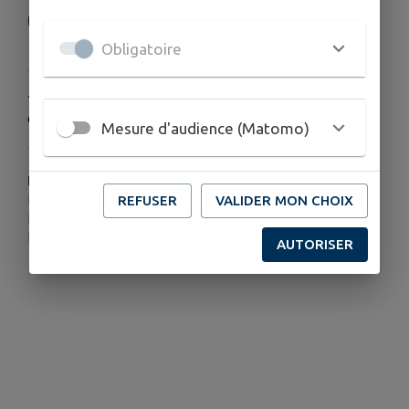
Un bel été culturel vous attend !
Obligatoire
TARIFS
Gratuit pour tous!
Mesure d'audience (Matomo)
PLUS D'INFORMATIONS
https://l.facebook.com/l.php?u=https%3A%2F%2Fwww.comcom-ccspsl.fr%2Fwp-content%2Fuploads%2F2025%2F05%2FDepliant-Culture-dete-2025.pdf%3Ffbclid%3DIwZXh0bgNhZW0CMTAAYnJpZBEwVUEzR0tlUUE5aVdlc1FLZwEeqqFmzpUHRmC1XMfpi-9hdwQIiRjG9AtoBHnfulW1DcXZrgMd4vK7XHxKaRk_aem_SDd4MEVGJmqGt3qovH2qgQ&h=AT0rSX-4ywN4rDM_oiHWQgBctomdhd1bg5qisDzUtLBiQLVe5eJtJl0Pxw0iboeTniGM5eYSUNue3EKODwGiDuTGZIWshnopExQPW0x8IARKX_PFYaAS
REFUSER
VALIDER MON CHOIX
https://www.facebook.com/ComComSPSL
https://www.comcom-ccspsl.fr/
AUTORISER