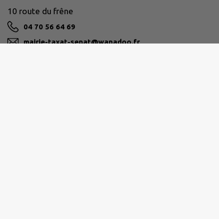
10 route du frêne
04 70 56 64 69
mairie-taxat-senat@wanadoo.fr
M'Y RENDRE
www.taxat-senat.fr
SAINT-POURÇAIN SIOULE LIMAGNE
29 rue Marcelin Berthelot 03500 Saint-Pourçain sur