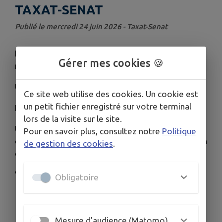
TAXAT-SENAT
Publié le mercredi 24 juin 2026 - Taxat-Senat
L'ensemble des associations de Taxat-Senat et la
Gérer mes cookies 🍪
municipalité organise une Guinguette le 13 juillet.
Un repas champêtre est proposé.
Ce site web utilise des cookies. Un cookie est
un petit fichier enregistré sur votre terminal
Inscription repas obligatoire
lors de la visite sur le site.
Un feu d'artifice sera tiré à la tombée de la nuit (la
Pour en savoir plus, consultez notre
Politique
commune se réserve le droit d'annuler en fonction
de gestion des cookies
.
de la sécheresse et des directives préfectorales)
Venez nombreux !
Obligatoire
Télécharger la pièce jointe
Mesure d'audience (Matomo)