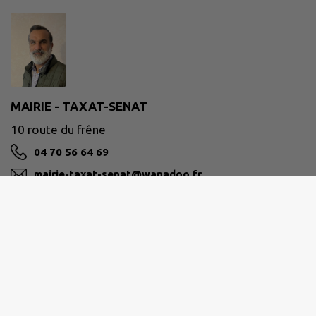
MAIRIE - TAXAT-SENAT
10 route du frêne
04 70 56 64 69
mairie-taxat-senat@wanadoo.fr
M'Y RENDRE
www.taxat-senat.fr