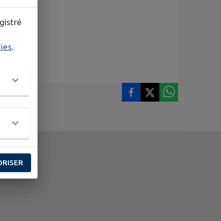
gistré
kies
.
ORISER