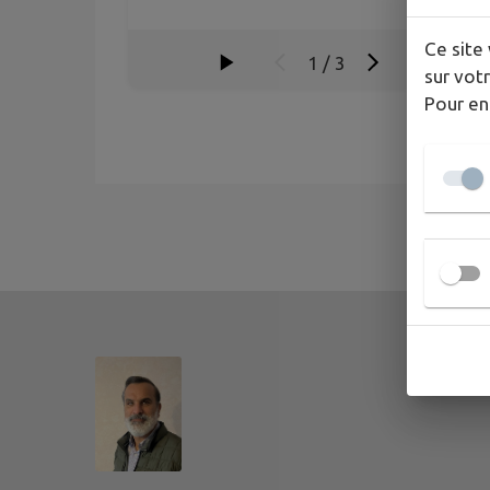
Ce site 
1
/
3
sur votr
Pour en