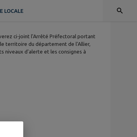
IE LOCALE
verez ci-joint l'Arrêté Préfectoral portant
le territoire du département de l'Allier,
nts niveaux d'alerte et les consignes à