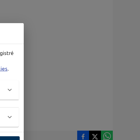
gistré
kies
.