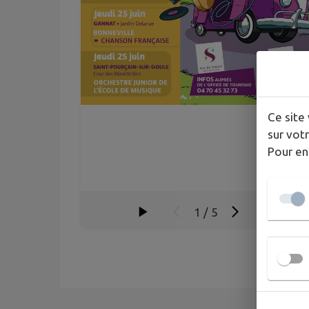
Ce site 
sur votr
Pour en
1
/
5