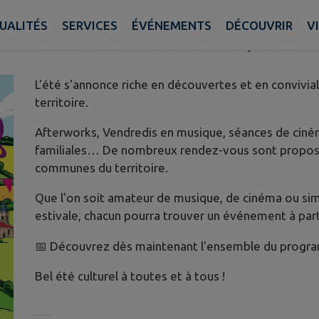
DISPONIBLE !
UALITÉS
SERVICES
ÉVÉNEMENTS
DÉCOUVRIR
V
Publié le vendredi 29 mai 2026 - Saint-Pourçain Sioule Li
L'été s'annonce riche en découvertes et en conviviali
territoire.
Afterworks, Vendredis en musique, séances de cinéma
familiales… De nombreux rendez-vous sont proposés
communes du territoire.
Que l'on soit amateur de musique, de cinéma ou sim
estivale, chacun pourra trouver un événement à part
📅 Découvrez dès maintenant l'ensemble du progr
Bel été culturel à toutes et à tous !