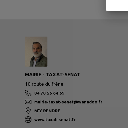
MAIRIE - TAXAT-SENAT
10 route du frêne
04 70 56 64 69
mairie-taxat-senat@wanadoo.fr
M'Y RENDRE
www.taxat-senat.fr