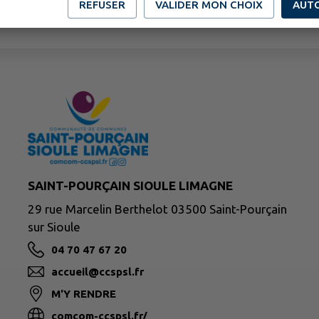
REFUSER
VALIDER MON CHOIX
AUT
SAINT-POURÇAIN SIOULE LIMAGNE
29 rue Marcelin Berthelot 03500 Saint-Pourçain
sur Sioule
04 70 47 67 20
accueil@ccspsl.fr
M'Y RENDRE
comcom-ccspsl.fr/