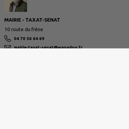
MAIRIE - TAXAT-SENAT
10 route du frêne
04 70 56 64 69
mairie-taxat-senat@wanadoo.fr
M'Y RENDRE
www.taxat-senat.fr