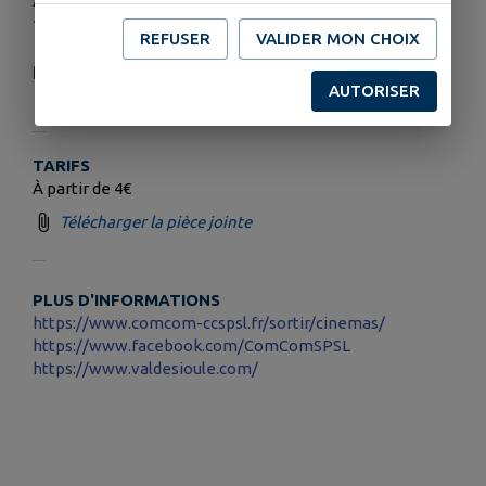
?
REFUSER
VALIDER MON CHOIX
Bonnes séances dans vos salles de proximité !
AUTORISER
TARIFS
À partir de 4€
Télécharger la pièce jointe
PLUS D'INFORMATIONS
https://www.comcom-ccspsl.fr/sortir/cinemas/
https://www.facebook.com/ComComSPSL
https://www.valdesioule.com/