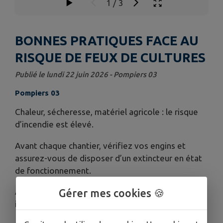
1
/
3
BONNES PRATIQUES FACE AU
RISQUE DE FEUX DE CULTURES
Publié le lundi 22 juin 2026 - Pompiers 03
Pompiers 03
Chaleur, sécheresse, matériel agricole : le risque
d’incendie est élevé.
Avant chaque chantier, vérifiez vos engins et
assurez-vous de disposer d’un extincteur en état
de fonctionnement.
Au moindre départ de feu, appelez
Gérer mes cookies 🍪
immédiatement le 18.