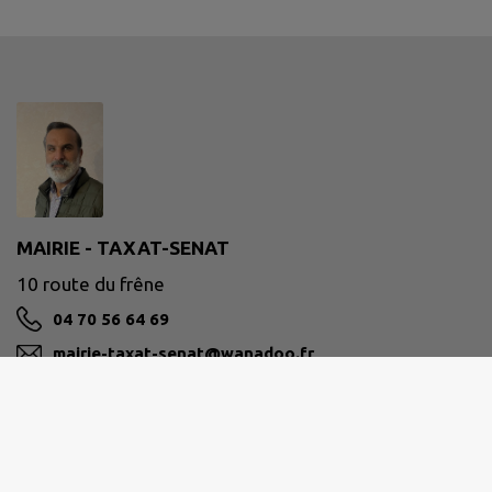
MAIRIE - TAXAT-SENAT
10 route du frêne
04 70 56 64 69
mairie-taxat-senat@wanadoo.fr
M'Y RENDRE
www.taxat-senat.fr