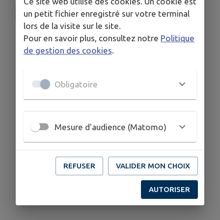
Ce site web utilise des cookies. Un cookie est
un petit fichier enregistré sur votre terminal
Pompiers 03
lors de la visite sur le site.
Pour en savoir plus, consultez notre
Politique
de gestion des cookies
.
Obligatoire
Mesure d'audience (Matomo)
REFUSER
VALIDER MON CHOIX
AUTORISER