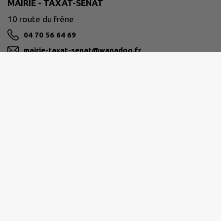
MAIRIE - TAXAT-SENAT
10 route du frêne
04 70 56 64 69
mairie-taxat-senat@wanadoo.fr
M'Y RENDRE
www.taxat-senat.fr
SAINT-POURÇAIN SIOULE LIMAGNE