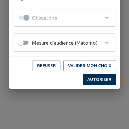
HORAIRES
Dès 20h
Obligatoire
TARIFS
• Adulte : 10 €
• Moins de 18 ans : 5 €
• Gratuit pour les moins de 12 ans
Mesure d'audience (Matomo)
PLUS D'INFORMATIONS
REFUSER
VALIDER MON CHOIX
https://www.facebook.com/ComComSPSL
https://www.comcom-ccspsl.fr/
AUTORISER
https://www.valdesioule.com/