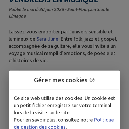
Publié le mardi 30 juin 2026 - Saint-Pourçain Sioule
Limagne
Laissez-vous emporter par l’univers sensible et
lumineux de
Sara-June
. Entre folk, jazz et gospel,
accompagnée de sa guitare, elle vous invite à un
voyage musical rempli d’émotions, de poésie et
d’histoires de vie.
Vendredi 10 juillet
Gérer mes cookies 🍪
Église Saint-Nicolas - Chantelle
Venez nombreux pour lancer cette nouvelle
Ce site web utilise des cookies. Un cookie est
édition des Vendredis en Musique !
un petit fichier enregistré sur votre terminal
Renseignements auprès de l'Office de tourisme
lors de la visite sur le site.
Val de Sioule : 04 70 45 32 73
Pour en savoir plus, consultez notre
Politique
de gestion des cookies
.