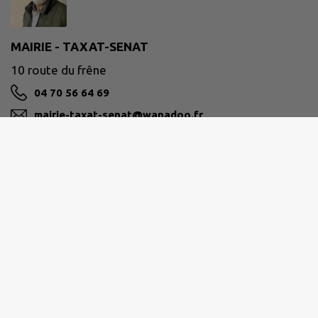
MAIRIE - TAXAT-SENAT
10 route du frêne
04 70 56 64 69
mairie-taxat-senat@wanadoo.fr
M'Y RENDRE
www.taxat-senat.fr