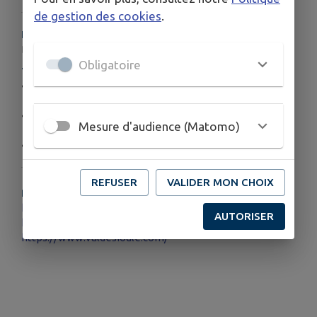
de gestion des cookies
.
HORAIRES
Dès 20h
Obligatoire
TARIFS
• Adulte : 10 €
• Moins de 18 ans : 5 €
Mesure d'audience (Matomo)
• Gratuit pour les moins de 12 ans
REFUSER
VALIDER MON CHOIX
PLUS D'INFORMATIONS
https://www.facebook.com/ComComSPSL
AUTORISER
https://www.comcom-ccspsl.fr/
https://www.valdesioule.com/