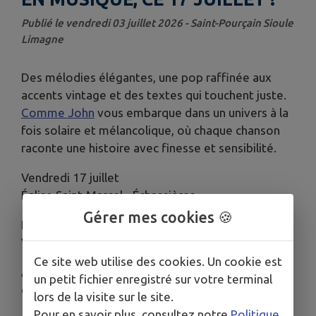
Publié le vendredi 03 juillet 2026 - Saint-Pourçain Sioule
Limagne
Des mélodies élégantes, une pop raffinée aux
accents vintage et des textes qui touchent juste.
Comme John
vous embarque dans un univers à la
fois solaire et mélancolique, où chaque chanson
raconte une histoire avec finesse et sensibilité.
Vendredi 17 juillet
Église Saint-Marcel - Échassières
Gérer mes cookies 🍪
Renseignements auprès de l'Office de tourisme
Val de Sioule : 04 70 45 32 73
Ce site web utilise des cookies. Un cookie est
À très vite pour une soirée musicale hors du
un petit fichier enregistré sur votre terminal
commun !
lors de la visite sur le site.
Pour en savoir plus, consultez notre
Politique