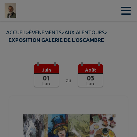
Contenu
Menu
Recherche
Pied de page
ACCUEIL
>
ÉVÉNEMENTS
>
AUX ALENTOURS
>
EXPOSITION GALERIE DE L'OSCAMBRE
Juin
Août
01
03
au
Lun.
Lun.