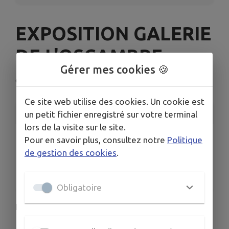
EXPOSITION GALERIE
DE L'OSCAMBRE
Gérer mes cookies 🍪
Chantelle
Ce site web utilise des cookies. Un cookie est
INFORMATIONS PRATIQUES
un petit fichier enregistré sur votre terminal
lors de la visite sur le site.
LIEU
Pour en savoir plus, consultez notre
Politique
Chantelle
de gestion des cookies
.
DATES
Du lun. 1 juin au lun. 3 août
Obligatoire
EXPOSITION GALERIE DE L'OSCAMBRE