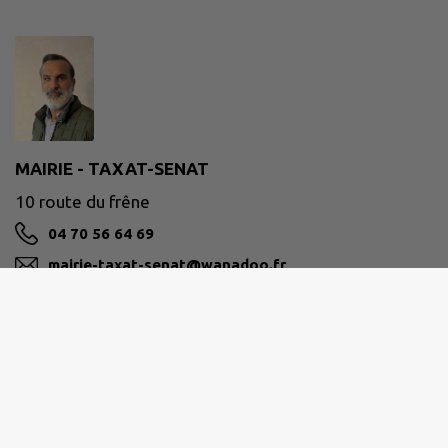
MAIRIE - TAXAT-SENAT
10 route du frêne
04 70 56 64 69
mairie-taxat-senat@wanadoo.fr
M'Y RENDRE
www.taxat-senat.fr