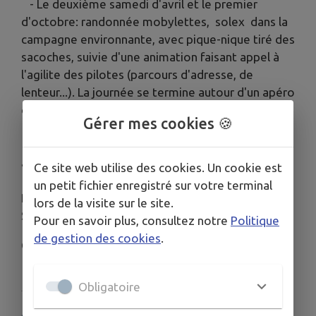
- Le deuxième samedi d'avril et le premier
d'octobre: randonnée mobylettes, solex dans la
campagne environnante, avec pique-nique tiré des
sacoches, suivie d'une animation faisant appel à
l'agilite des pilotes (parcours d'adresse, de
lenteur...). La journée se termine autour d'un apéro
concert.
Gérer mes cookies 🍪
- atelier de mécanique les vendredis soir de 18h
à 20h
Ce site web utilise des cookies. Un cookie est
un petit fichier enregistré sur votre terminal
Pour l'année 2023 les randonnées auront lieux
lors de la visite sur le site.
Samedi 08 avril et samedi 07 octobre.
Pour en savoir plus, consultez notre
Politique
de gestion des cookies
.
Christophe DELANCE (président)
Obligatoire