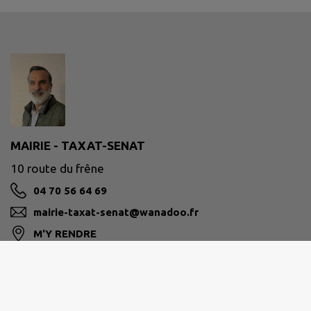
MAIRIE - TAXAT-SENAT
10 route du frêne
04 70 56 64 69
mairie-taxat-senat@wanadoo.fr
M'Y RENDRE
www.taxat-senat.fr